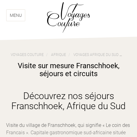
Aller
Aller
au
au
menu
contenu
MENU
VOYAGES COUTURE
AFRIQUE
VOYAGES AFRIQUE DU SUD
VISIT
Visite sur mesure Franschhoek,
séjours et circuits
Découvrez nos séjours
Franschhoek, Afrique du Sud
Visite du village de Franschhoek, qui signifie « Le coin des
Francais ». Capitale gastronomique sud-africaine située