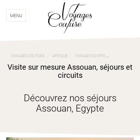
Aller
Aller
au
au
menu
contenu
MENU
VOYAGES COUTURE
AFRIQUE
VOYAGES EGYPTE
VISITE SUR ME
Visite sur mesure Assouan, séjours et
circuits
Découvrez nos séjours
Assouan, Egypte