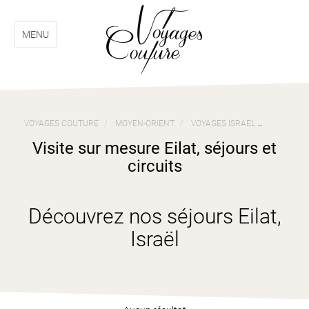
Aller
Aller
au
au
menu
contenu
MENU
VOYAGES COUTURE
MOYEN-ORIENT
VOYAGES ISRAËL
VISITE S
Visite sur mesure Eilat, séjours et
circuits
Découvrez nos séjours Eilat,
Israël