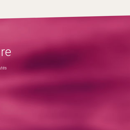
re
utés