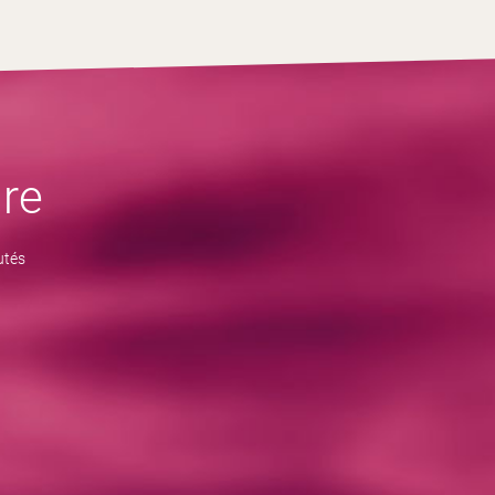
re
utés