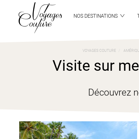
Aller
Aller
au
au
menu
contenu
NOS DESTINATIONS
VOYAGES COUTURE
AMÉRIQU
Visite sur me
Découvrez n