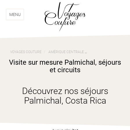
Aller
Aller
au
au
menu
contenu
MENU
VOYAGES COUTURE
AMÉRIQUE CENTRALE
VOYAGES COSTA RICA
Visite sur mesure Palmichal, séjours
et circuits
Découvrez nos séjours
Palmichal, Costa Rica