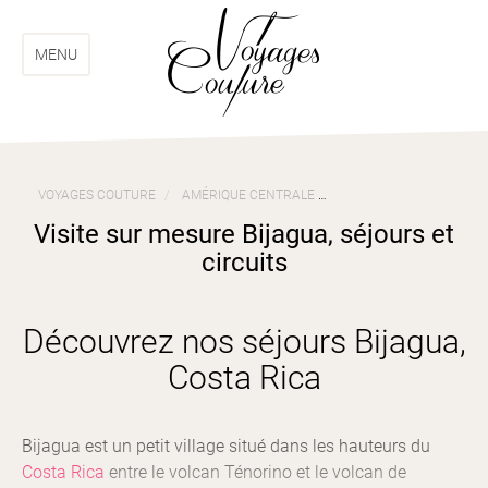
Aller
Aller
au
au
menu
contenu
MENU
VOYAGES COUTURE
AMÉRIQUE CENTRALE
VOYAGES COSTA RICA
Visite sur mesure Bijagua, séjours et
circuits
Découvrez nos séjours Bijagua,
Costa Rica
Bijagua est un petit village situé dans les hauteurs du
Costa Rica
entre le volcan Ténorino et le volcan de