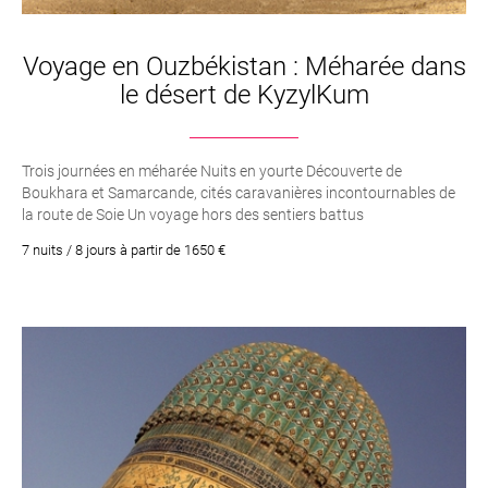
Ne manquez pas de déguster le fameux thé de Boukhara
Voyage en Ouzbékistan : Méharée dans
et d’aller découvrir le marché local...
le désert de KyzylKum
Bref Boukhara se découvre au fil des jours, des rencontres,
des balades.
Trois journées en méharée Nuits en yourte Découverte de
Boukhara et Samarcande, cités caravanières incontournables de
la route de Soie Un voyage hors des sentiers battus
7 nuits / 8 jours à partir de 1650 €