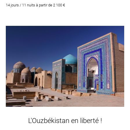
Boukhara, son Histoire, sa Culture et ses Monuments. Une nuit
14 jours / 11 nuits à partir de 2 100 €
sous en Yourte dans le désert d’Aydar. Trek & randonnées près à
Sentob, au pied des montagnes Nurata. La Source Sacrée
"Tchachma". Visite de Samarcande et la fameuse place du
Régistan. Balade à dos de chameau au soleil couchant.
Découverte du village Sukok
L'Ouzbékistan en liberté !