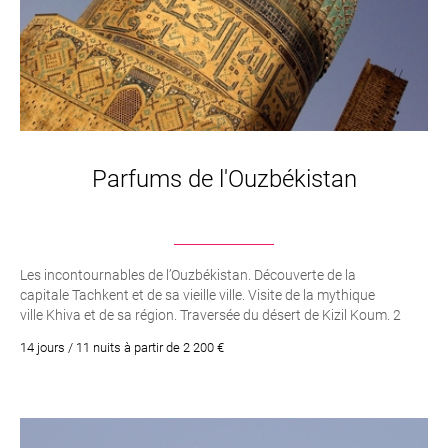
Parfums de l'Ouzbékistan
Les incontournables de l’Ouzbékistan. Découverte de la
capitale Tachkent et de sa vieille ville. Visite de la mythique
ville Khiva et de sa région. Traversée du désert de Kizil Koum. 2
jours entiers à la découverte de Boukhara, son Histoire, sa Culture
14 jours / 11 nuits à partir de 2 200 €
et ses Monuments. Une nuit sous en Yourte dans le désert d’Aydar.
La Source Sacrée "Tchachma". Visite de Samarcande et la fameuse
place du Régistan. Balade à dos de chameau au soleil couchant