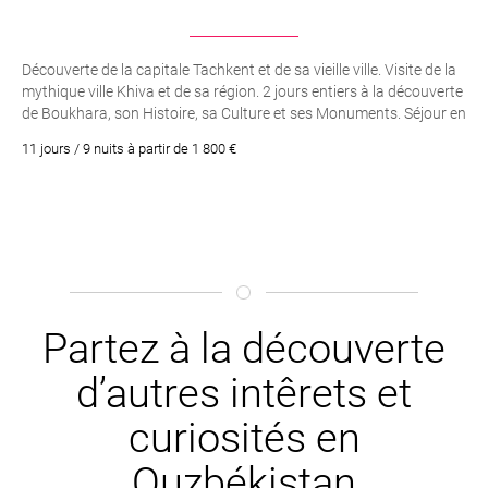
Découverte de la capitale Tachkent et de sa vieille ville. Visite de la
mythique ville Khiva et de sa région. 2 jours entiers à la découverte
de Boukhara, son Histoire, sa Culture et ses Monuments. Séjour en
toute liberté à bord de votre véhicule de location !. Visite
11 jours / 9 nuits à partir de 1 800 €
de Samarcande et la fameuse place du Régistan. Découverte
de Chakrisabz, ville natale de Tamerlan, le Héros national
Partez à la découverte
d’autres intêrets et
curiosités en
Ouzbékistan