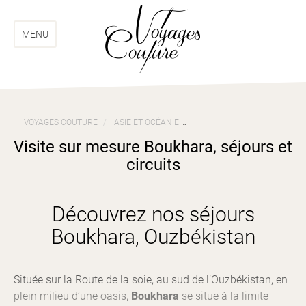
Aller
Aller
au
au
menu
contenu
MENU
VOYAGES COUTURE
ASIE ET OCÉANIE
VOYAGES OUZBÉKISTAN
Visite sur mesure Boukhara, séjours et
circuits
Découvrez nos séjours
Boukhara, Ouzbékistan
Située sur la Route de la soie, au sud de l’Ouzbékistan, en
plein milieu d’une oasis,
Boukhara
se situe à la limite