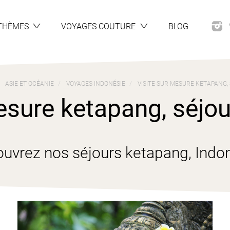
THÈMES
VOYAGES COUTURE
BLOG
ASIE ET OCÉANIE
VOYAGES INDONÉSIE
VISITE SUR MESURE KETAPANG,
esure ketapang, séjour
uvrez nos séjours ketapang, Indo