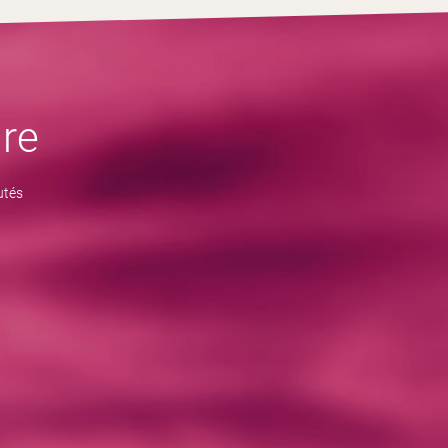
re
utés