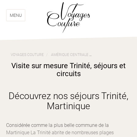
Aller
Aller
au
au
menu
contenu
MENU
VOYAGES COUTURE
AMÉRIQUE CENTRALE
VOYAGES MARTINIQUE
Visite sur mesure Trinité, séjours et
circuits
Découvrez nos séjours Trinité,
Martinique
Considérée comme la plus belle commune de la
Martinique La Trinité abrite de nombreuses plages