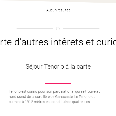
Aucun résultat
te d’autres intêrets et cur
Séjour Tenorio à la carte
Tenorio est connu pour son parc national qui se trouve au
nord ouest de la cordillère de Ganacaste. Le Tenorio qui
culmine à 1912 mètres est constitué de quatre pics...