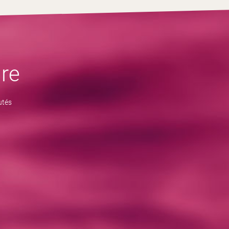
re
utés