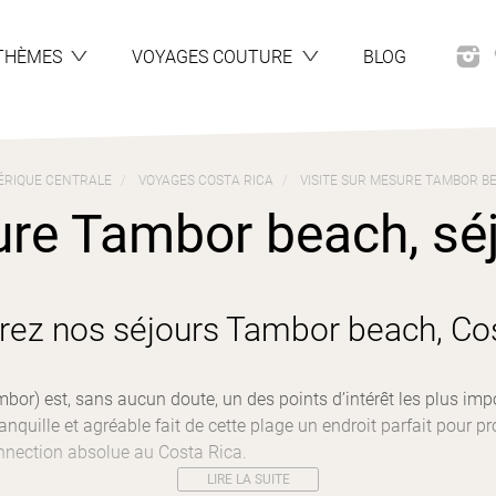
THÈMES
VOYAGES COUTURE
BLOG
ÉRIQUE CENTRALE
VOYAGES COSTA RICA
VISITE SUR MESURE TAMBOR BE
ure Tambor beach, séjo
ez nos séjours Tambor beach, Co
or) est, sans aucun doute, un des points d’intérêt les plus imp
quille et agréable fait de cette plage un endroit parfait pour pr
nection absolue au Costa Rica.
LIRE LA SUITE