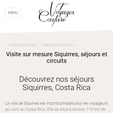
Aller
Aller
au
au
menu
contenu
MENU
VOYAGES COUTURE
AMÉRIQUE CENTRALE
VOYAGES COSTA RICA
Visite sur mesure Siquirres, séjours et
circuits
Découvrez nos séjours
Siquirres, Costa Rica
La ville de Siquirres est incontournable pour les voyageurs
qui vont au Costa Rica. Elle se situe à environ 110 km de