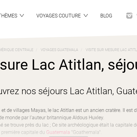
THÈMES
VOYAGES COUTURE
BLOG
MÉRIQUE CENTRALE
VOYAGES GUATEMALA
VISITE SUR MESURE LAC ATIT
sure Lac Atitlan, séjou
vrez nos séjours Lac Atitlan, Gua
et de villages Mayas, le lac Atitlan est un ancien cratère. Il est 
 de monde par l’auteur britannique Aldous Huxley.
 se trouve près du lac ; Ce site archéologique était la capitale
 première capitale du
Guatemala
"Goathemala".