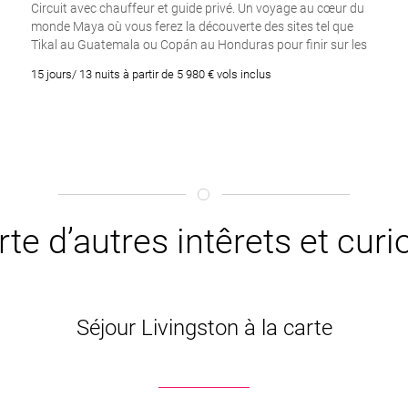
Circuit avec chauffeur et guide privé. Un voyage au cœur du
monde Maya où vous ferez la découverte des sites tel que
Tikal au Guatemala ou Copán au Honduras pour finir sur les
plages paradisiaque du Belize le long de la barrière de corail.
15 jours/ 13 nuits à partir de 5 980 € vols inclus
rte d’autres intêrets et cur
Séjour Livingston à la carte