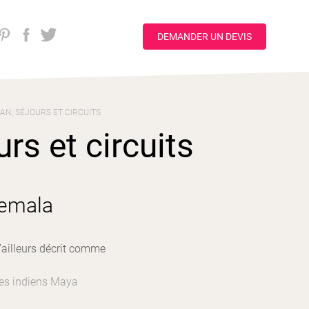
DEMANDER UN DEVIS
LAN, SÉJOURS ET CIRCUITS
rs et circuits
temala
d’ailleurs décrit comme
 des indiens Maya