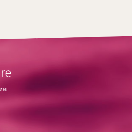
re
utés