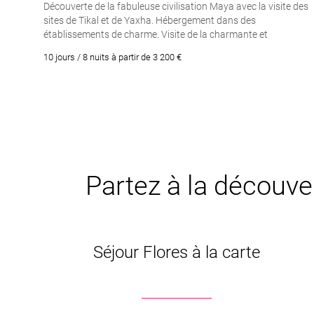
Découverte de la fabuleuse civilisation Maya avec la visite des
sites de Tikal et de Yaxha. Hébergement dans des
établissements de charme. Visite de la charmante et
coloniale Antigua. Traversée du marché coloré
10 jours / 8 nuits à partir de 3 200 €
de Chichicastenango. Naviguation et nuit sur le
magnifique lac d’Atitlan
Partez à la découve
Séjour Flores à la carte