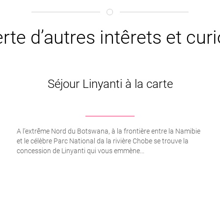
rte d’autres intêrets et cu
Séjour Linyanti à la carte
A l’extrême Nord du Botswana, à la frontière entre la Namibie
et le célèbre Parc National da la rivière Chobe se trouve la
concession de Linyanti qui vous emmène...