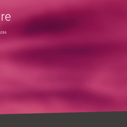
re
utés