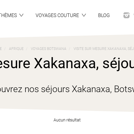
THÈMES
VOYAGES COUTURE
BLOG
E
AFRIQUE
VOYAGES BOTSWANA
VISITE SUR MESURE XAKANAXA, SÉJ
esure Xakanaxa, séjour
uvrez nos séjours Xakanaxa, Bot
Aucun résultat