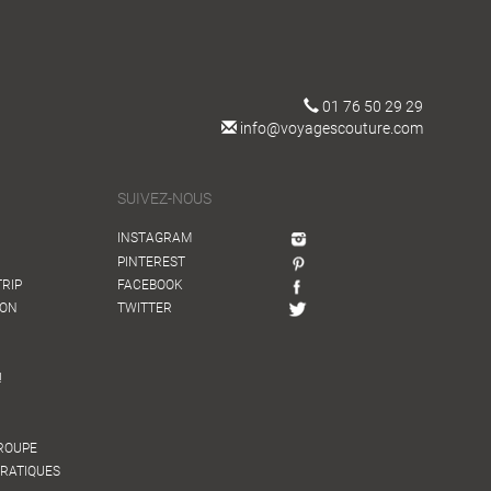
01 76 50 29 29
info@voyagescouture.com
SUIVEZ-NOUS
INSTAGRAM
PINTEREST
TRIP
FACEBOOK
ION
TWITTER
!
GROUPE
PRATIQUES