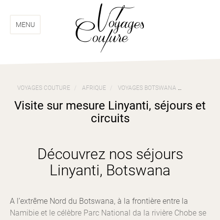
Aller
Aller
au
au
menu
contenu
MENU
VOYAGES COUTURE
AFRIQUE
VOYAGES BOTSWANA
VISITE SUR
Visite sur mesure Linyanti, séjours et
circuits
Découvrez nos séjours
Linyanti, Botswana
A l’extrême Nord du Botswana, à la frontière entre la
Namibie et le célèbre Parc National da la rivière Chobe se