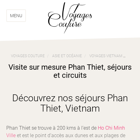
Aller
Aller
au
au
menu
contenu
MENU
VOYAGES COUTURE
ASIE ET OCÉANIE
VOYAGES VIETNAM
VISIT
Visite sur mesure Phan Thiet, séjours
et circuits
Découvrez nos séjours Phan
Thiet, Vietnam
Phan Thiet se trouve à 200 kms à l’est de
Ho Chi Minh
Ville
et est le point d’accès aux dunes et aux plages de