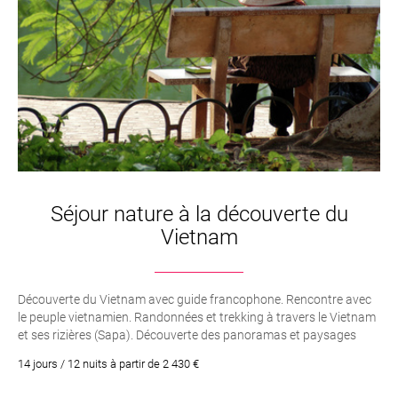
Séjour nature à la découverte du
Vietnam
Découverte du Vietnam avec guide francophone. Rencontre avec
le peuple vietnamien. Randonnées et trekking à travers le Vietnam
et ses rizières (Sapa). Découverte des panoramas et paysages
magnifiques tout au long du séjour. Croisière sur la féérique baie
14 jours / 12 nuits à partir de 2 430 €
d’Ha Long. Hanoi, Ho Chi Minh et le village de Ben Tre - Hué et sa
croisière sur la Rivière des Parfums