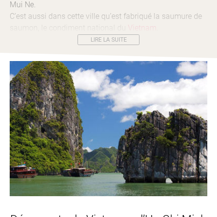
Mui Ne.
C’est aussi dans cette ville qu’est fabriqué la saumure de
saumon, le condiment national du
Vietnam
.
LIRE LA SUITE