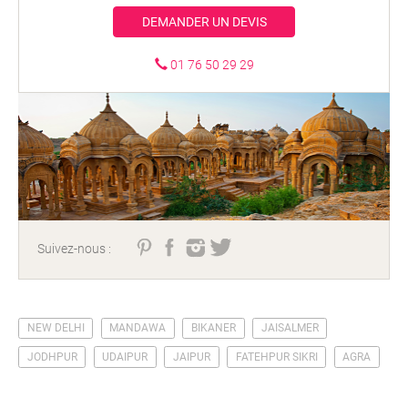
DEMANDER UN DEVIS
01 76 50 29 29
Suivez-nous :
NEW DELHI
MANDAWA
BIKANER
JAISALMER
JODHPUR
UDAIPUR
JAIPUR
FATEHPUR SIKRI
AGRA