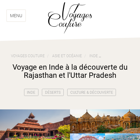
Aller
Aller
au
au
menu
contenu
MENU
VOYAGES COUTURE
ASIE ET OCÉANIE
INDE
VOYAGE EN INDE À
Voyage en Inde à la découverte du
Rajasthan et l'Uttar Pradesh
INDE
DÉSERTS
CULTURE & DÉCOUVERTE