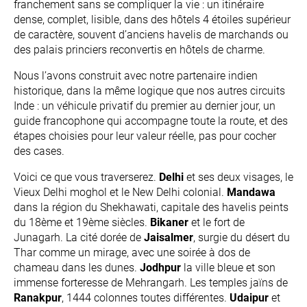
franchement sans se compliquer la vie : un itinéraire
dense, complet, lisible, dans des hôtels 4 étoiles supérieur
de caractère, souvent d’anciens havelis de marchands ou
des palais princiers reconvertis en hôtels de charme.
Nous l’avons construit avec notre partenaire indien
historique, dans la même logique que nos autres circuits
Inde : un véhicule privatif du premier au dernier jour, un
guide francophone qui accompagne toute la route, et des
étapes choisies pour leur valeur réelle, pas pour cocher
des cases.
Voici ce que vous traverserez.
Delhi
et ses deux visages, le
Vieux Delhi moghol et le New Delhi colonial.
Mandawa
dans la région du Shekhawati, capitale des havelis peints
du 18ème et 19ème siècles.
Bikaner
et le fort de
Junagarh. La cité dorée de
Jaisalmer
, surgie du désert du
Thar comme un mirage, avec une soirée à dos de
chameau dans les dunes.
Jodhpur
la ville bleue et son
immense forteresse de Mehrangarh. Les temples jaïns de
Ranakpur
, 1444 colonnes toutes différentes.
Udaipur
et