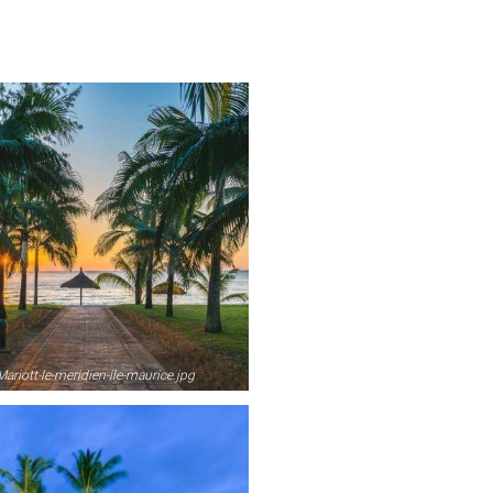
riott-le-meridien-ile-maurice.jpg