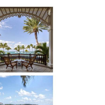
ceMauritius4©cezinaro.jpg