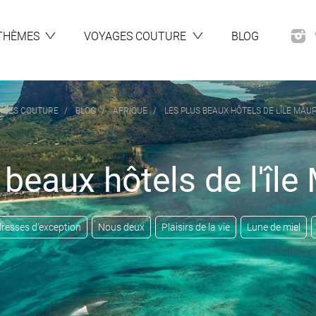
THÈMES
VOYAGES COUTURE
BLOG
AGES COUTURE
BLOG
AFRIQUE
LES PLUS BEAUX HÔTELS DE L'ÎLE MAUR
 beaux hôtels de l'île 
resses d'exception
Nous deux
Plaisirs de la vie
Lune de miel