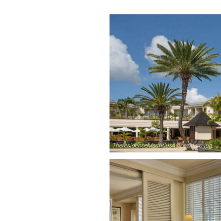
TheresidenceMauritius4©cezinaro.jpg