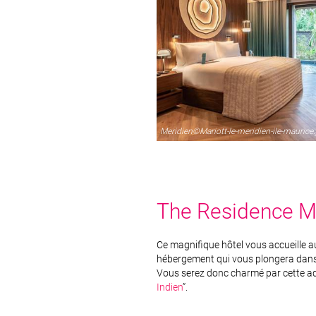
Meridien©Mariott-le-meridien-ile-maurice.
The Residence Ma
Ce magnifique hôtel vous accueille au 
hébergement qui vous plongera dans 
Vous serez donc charmé par cette adre
Indien
”.