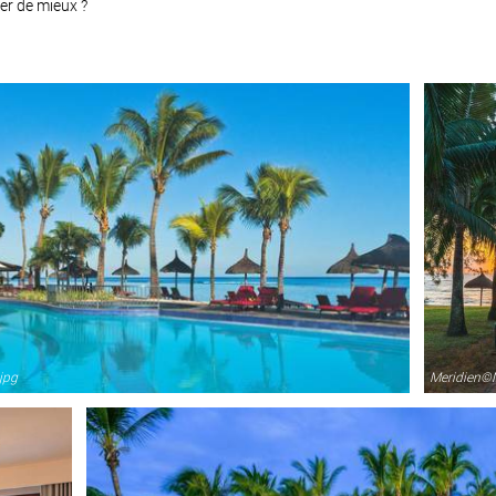
er de mieux ?
jpg
Meridien©Ma