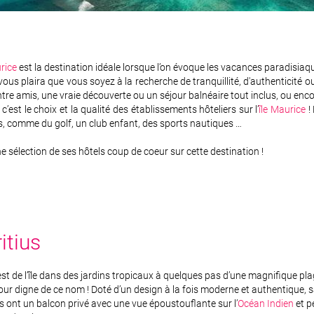
rice
est la destination idéale lorsque l’on évoque les vacances paradisiaq
ous plaira que vous soyez à la recherche de tranquillité, d'authenticité 
re amis, une vraie découverte ou un séjour balnéaire tout inclus, ou enco
c’est le choix et la qualité des établissements hôteliers sur l’
île Maurice
! 
s, comme du golf, un club enfant, des sports nautiques …
e sélection de ses hôtels coup de coeur sur cette destination !
itius
st de l’île dans des jardins tropicaux à quelques pas d’une magnifique plage
our digne de ce nom ! Doté d’un design à la fois moderne et authentique, 
s ont un balcon privé avec une vue époustouflante sur l’
Océan Indien
et p