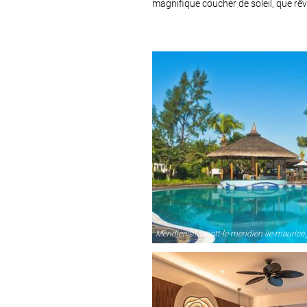
magnifique coucher de soleil, que rêv
Meridien©Mariott-le-meridien-ile-maurice.