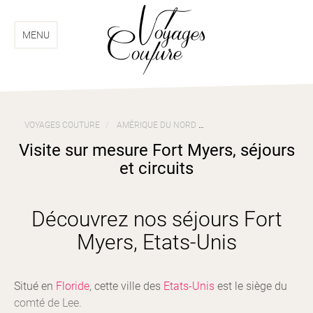
Aller
Aller
au
au
menu
contenu
MENU
VOYAGES COUTURE
AMÉRIQUE DU NORD
VOYAGES ETATS-UNIS
Visite sur mesure Fort Myers, séjours
et circuits
Découvrez nos séjours Fort
Myers, Etats-Unis
Situé en
Floride
, cette ville des
Etats-Unis
est le siège du
comté de Lee.