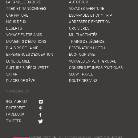
LA FAMILLE D'ABORD
AUTOTOUR
TREK ET RANDONNÉES
VOYAGES AVENTURE
CAP NATURE
ESCAPADES ET CITY TRIP
NOUS DEUX
ADRESSES D'EXCEPTION
DÉSERTS
CROISIÈRES
VOYAGE ENTRE AMIS
MULTI-ACTIVITÉS
MOMENTS D'ÉMOTIONS
TRAINS DE LÉGENDE !
PLAISIRS DE LA VIE
DESTINATION HIVER !
EXPÉRIENCES D'EXCEPTION
ÉCO-TOURISME
LUNE DE MIEL
VOYAGES EN PETIT GROUPE
CULTURE & DÉCOUVERTE
CONSEILS ET INFOS PRATIQUES
SAFARI
SLOW TRAVEL
PLAGES DE RÊVE...
ROUTE DES VINS
SUIVEZ-NOUS
INSTAGRAM
PINTEREST
FACEBOOK
TWITTER
© 2026
Voyages Couture
· Tous droits réservés ·
Mentions légales
·