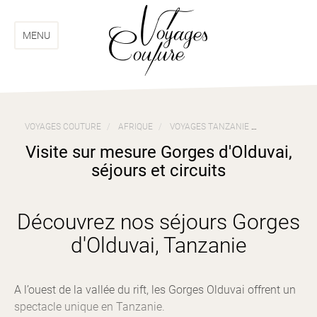
Aller
Aller
au
au
menu
contenu
MENU
VOYAGES COUTURE
AFRIQUE
VOYAGES TANZANIE
VISITE SUR 
Visite sur mesure Gorges d'Olduvai,
séjours et circuits
Découvrez nos séjours Gorges
d'Olduvai, Tanzanie
A l’ouest de la vallée du rift, les Gorges Olduvai offrent un
spectacle unique en Tanzanie.