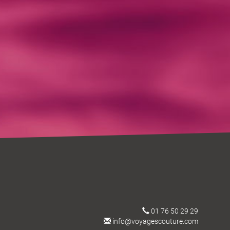
01 76 50 29 29
info@voyagescouture.com