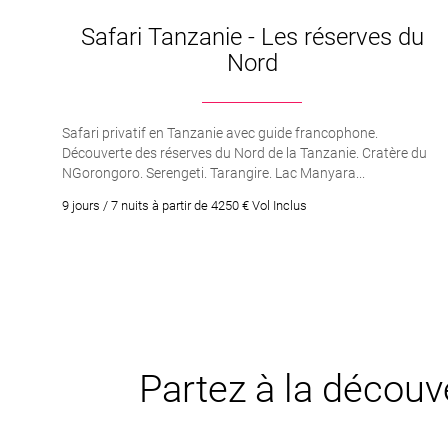
Safari Tanzanie - Les réserves du
Nord
Safari privatif en Tanzanie avec guide francophone.
Découverte des réserves du Nord de la Tanzanie. Cratère du
NGorongoro. Serengeti. Tarangire. Lac Manyara...
9 jours / 7 nuits à partir de 4250 € Vol Inclus
Partez à la découve