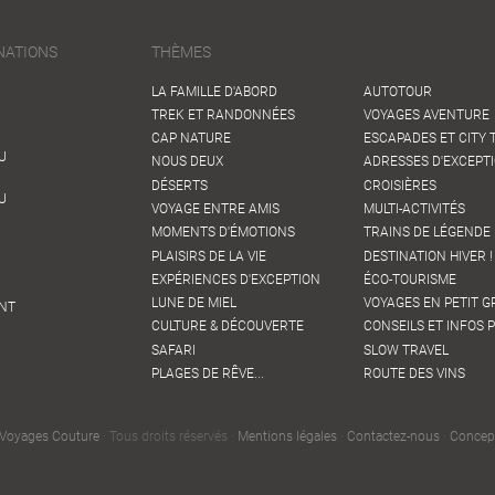
NATIONS
THÈMES
LA FAMILLE D'ABORD
AUTOTOUR
TREK ET RANDONNÉES
VOYAGES AVENTURE
CAP NATURE
ESCAPADES ET CITY 
U
NOUS DEUX
ADRESSES D'EXCEPT
DÉSERTS
CROISIÈRES
U
VOYAGE ENTRE AMIS
MULTI-ACTIVITÉS
MOMENTS D'ÉMOTIONS
TRAINS DE LÉGENDE 
PLAISIRS DE LA VIE
DESTINATION HIVER !
EXPÉRIENCES D'EXCEPTION
ÉCO-TOURISME
LUNE DE MIEL
VOYAGES EN PETIT 
NT
CULTURE & DÉCOUVERTE
CONSEILS ET INFOS 
SAFARI
SLOW TRAVEL
PLAGES DE RÊVE...
ROUTE DES VINS
Voyages Couture
· Tous droits réservés ·
Mentions légales
·
Contactez-nous
·
Concep