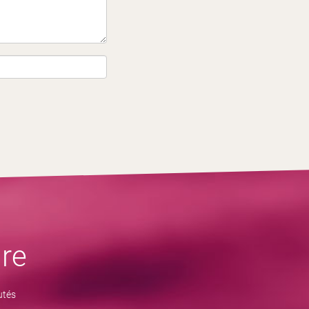
re
utés