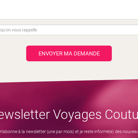
ENVOYER MA DEMANDE
ewsletter Voyages Coutu
m’abonne à la newsletter (une par mois) et je reste informé(e) des nouvea