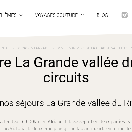
THÈMES
VOYAGES COUTURE
BLOG
FRIQUE
VOYAGES TANZANIE
VISITE SUR MESURE LA GRANDE VALLÉE DU R
e La Grande vallée du
circuits
os séjours La Grande vallée du Ri
’etend sur 6 000km en Afrique. Elle se sépart en deux parties : va
e lac Victoria, le deuxième plus grand lac au monde en terme de 