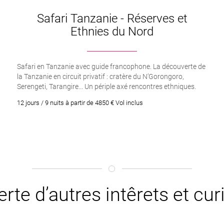
Safari Tanzanie - Réserves et
Ethnies du Nord
Safari en Tanzanie avec guide francophone. La découverte de
la Tanzanie en circuit privatif : cratère du N’Gorongoro,
Serengeti, Tarangire... Un périple axé rencontres ethniques.
12 jours / 9 nuits à partir de 4850 € Vol inclus
rte d’autres intêrets et cu