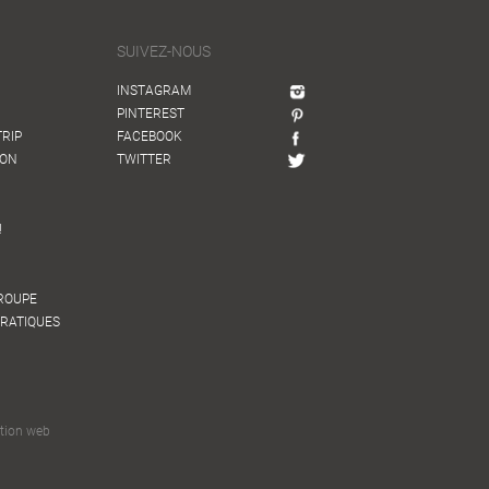
SUIVEZ-NOUS
INSTAGRAM
PINTEREST
TRIP
FACEBOOK
ION
TWITTER
!
GROUPE
PRATIQUES
tion web