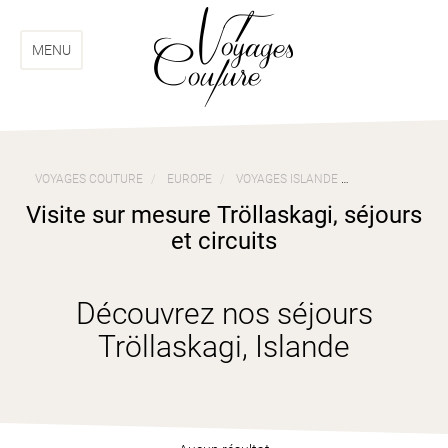
Aller
Aller
au
au
menu
contenu
MENU
VOYAGES COUTURE
EUROPE
VOYAGES ISLANDE
VISITE SUR ME
Visite sur mesure Tröllaskagi, séjours
et circuits
Découvrez nos séjours
Tröllaskagi, Islande