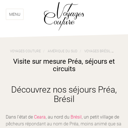
Aller
Aller
au
au
menu
contenu
MENU
VOYAGES COUTURE
AMÉRIQUE DU SUD
VOYAGES BRÉSIL
VISIT
Visite sur mesure Préa, séjours et
circuits
Découvrez nos séjours Préa,
Brésil
Dans l’état de
Ceara
, au nord du
Brésil
, un petit village de
pêcheurs répondant au nom de Préa, moins animé que sa