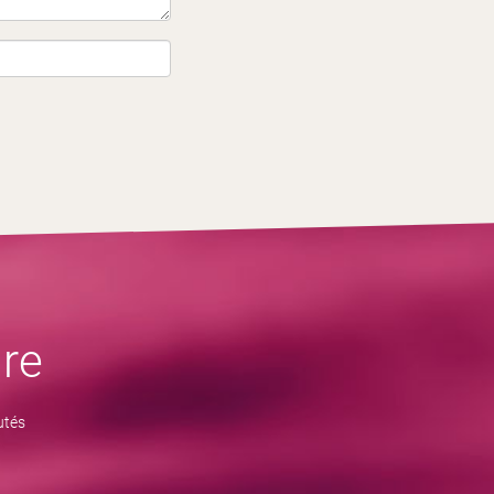
re
utés