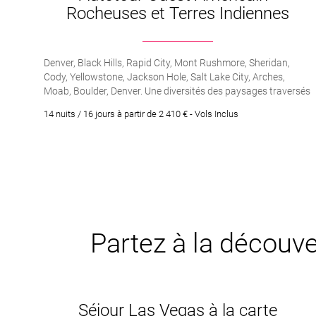
Rocheuses et Terres Indiennes
Denver, Black Hills, Rapid City, Mont Rushmore, Sheridan,
Cody, Yellowstone, Jackson Hole, Salt Lake City, Arches,
Moab, Boulder, Denver. Une diversités des paysages traversés
entre Colorado, Dakota, Utah et Wyoming. Visite de nombreux
14 nuits / 16 jours à partir de 2 410 € - Vols Inclus
sites emblématiques de l’Ouest Américain. Découverte des
Terres Indiennes et d’une Amérique authentique. Immersion
au Far West avec les villes western de Cody et de Jackson
Hole. Voyage en toute liberté à votre rythme.
Partez à la découver
Séjour Las Vegas à la carte