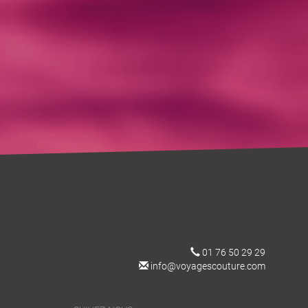
01 76 50 29 29
info@voyagescouture.com