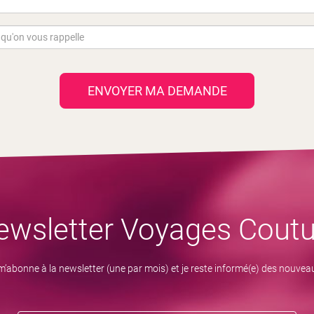
ENVOYER MA DEMANDE
ewsletter Voyages Coutu
m’abonne à la newsletter (une par mois) et je reste informé(e) des nouvea