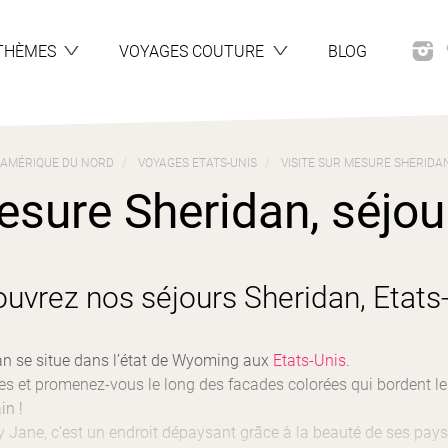
THÈMES
VOYAGES COUTURE
BLOG
AMÉRIQUE DU NORD
VOYAGES ETATS-UNIS
VISITE SUR MESURE SHERIDAN
esure Sheridan, séjour
uvrez nos séjours Sheridan, Etats
dan se situe dans l’état de Wyoming aux
Etats-Unis
.
tes et promenez-vous le long des facades colorées qui bordent le
in !
ty Jane, c’est un endroit dépaysant grâce à la beauté de ses pay