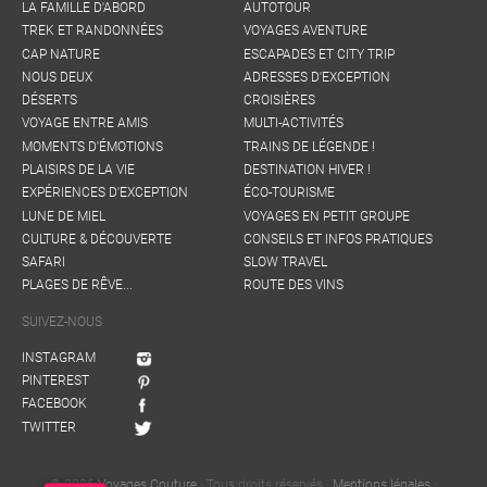
LA FAMILLE D'ABORD
AUTOTOUR
TREK ET RANDONNÉES
VOYAGES AVENTURE
CAP NATURE
ESCAPADES ET CITY TRIP
NOUS DEUX
ADRESSES D'EXCEPTION
DÉSERTS
CROISIÈRES
VOYAGE ENTRE AMIS
MULTI-ACTIVITÉS
MOMENTS D'ÉMOTIONS
TRAINS DE LÉGENDE !
PLAISIRS DE LA VIE
DESTINATION HIVER !
EXPÉRIENCES D'EXCEPTION
ÉCO-TOURISME
LUNE DE MIEL
VOYAGES EN PETIT GROUPE
CULTURE & DÉCOUVERTE
CONSEILS ET INFOS PRATIQUES
SAFARI
SLOW TRAVEL
PLAGES DE RÊVE...
ROUTE DES VINS
SUIVEZ-NOUS
INSTAGRAM
PINTEREST
FACEBOOK
TWITTER
© 2026
Voyages Couture
· Tous droits réservés ·
Mentions légales
·