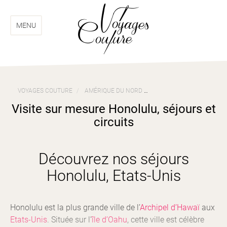
Aller
Aller
au
au
menu
contenu
MENU
VOYAGES COUTURE
AMÉRIQUE DU NORD
VOYAGES ETATS-UNIS
Visite sur mesure Honolulu, séjours et
circuits
Découvrez nos séjours
Honolulu, Etats-Unis
Honolulu est la plus grande ville de l’
Archipel d’Hawaï
aux
Etats-Unis
. Située sur l’
île d’Oahu
, cette ville est célèbre