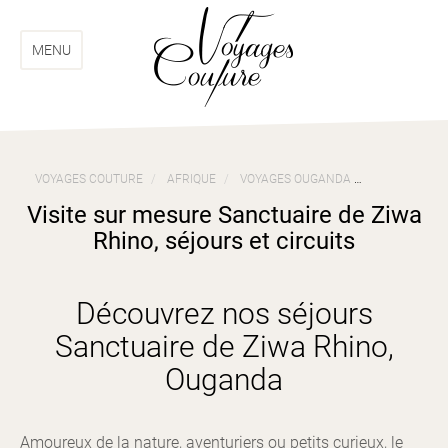
Aller
Aller
au
au
menu
contenu
MENU
VOYAGES COUTURE
AFRIQUE
VOYAGES OUGANDA
VISITE SUR 
Visite sur mesure Sanctuaire de Ziwa
Rhino, séjours et circuits
Découvrez nos séjours
Sanctuaire de Ziwa Rhino,
Ouganda
Amoureux de la nature, aventuriers ou petits curieux, le