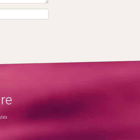
re
utés