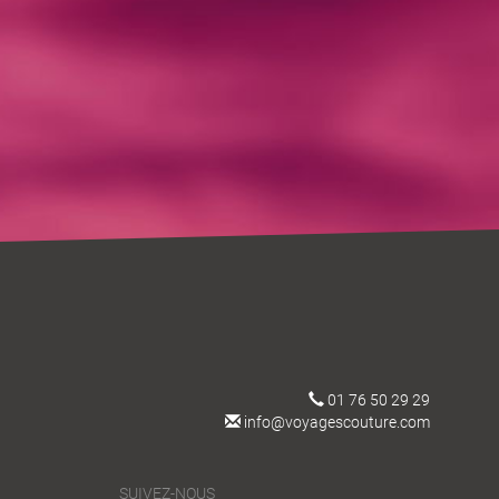
01 76 50 29 29
info@voyagescouture.com
SUIVEZ-NOUS