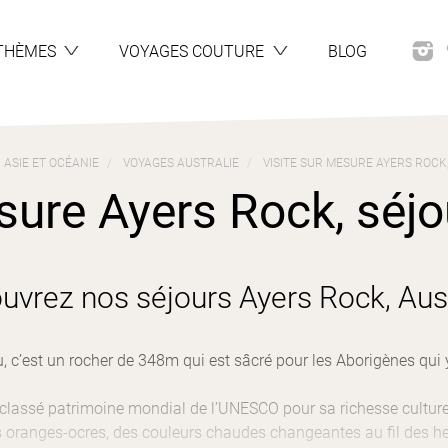
THÈMES
VOYAGES COUTURE
BLOG
ASIE ET OCÉANIE
VOYAGES AUSTRALIE
VISITE SUR MESURE AYERS ROCK
sure Ayers Rock, séjou
uvrez nos séjours Ayers Rock, Aust
, c’est un rocher de 348m qui est sâcré pour les Aborigènes qui y 
t classé patrimoine mondial de l’UNESCO pour sa richesse cultur
s oranges-ocres, des couleurs chaudes changeantes au fil des h