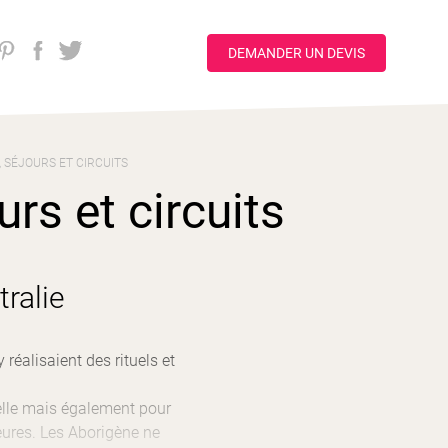
DEMANDER UN DEVIS
, SÉJOURS ET CIRCUITS
rs et circuits
ralie
réalisaient des rituels et
elle mais également pour
eures. Les Aborigène ne