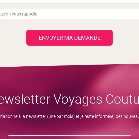
ENVOYER MA DEMANDE
ewsletter Voyages Coutu
m’abonne à la newsletter (une par mois) et je reste informé(e) des nouvea