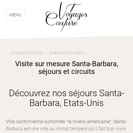
Aller
Aller
au
au
menu
contenu
MENU
VOYAGES COUTURE
AMÉRIQUE DU NORD
VOYAGES ETATS-UNIS
Visite sur mesure Santa-Barbara,
séjours et circuits
Découvrez nos séjours Santa-
Barbara, Etats-Unis
Ville californienne surnomée "la riviera americaine", Santa-
Barbara est une ville au climat tempéré où il fait bon vivre.