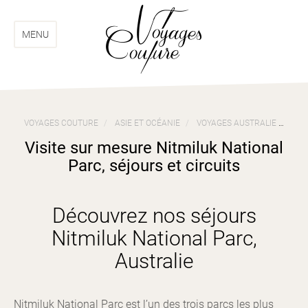
Aller
Aller
au
au
menu
contenu
MENU
VOYAGES COUTURE
ASIE ET OCÉANIE
VOYAGES AUSTRALIE
VIS
Visite sur mesure Nitmiluk National
Parc, séjours et circuits
Découvrez nos séjours
Nitmiluk National Parc,
Australie
Nitmiluk National Parc est l’un des trois parcs les plus