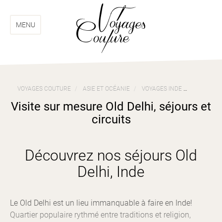
Aller
Aller
au
au
menu
contenu
MENU
VOYAGES COUTURE
ASIE ET OCÉANIE
VOYAGES INDE
VISITE SU
Visite sur mesure Old Delhi, séjours et
circuits
Découvrez nos séjours Old
Delhi, Inde
Le Old Delhi est un lieu immanquable à faire en Inde!
Quartier populaire rythmé entre traditions et religion,