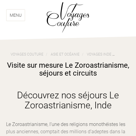
Aller
Aller
au
au
menu
contenu
MENU
VOYAGES COUTURE
ASIE ET OCÉANIE
VOYAGES INDE
VISITE S
Visite sur mesure Le Zoroastrianisme,
séjours et circuits
Découvrez nos séjours Le
Zoroastrianisme, Inde
Le Zoroastrianisme, l’une des religions monothéistes les
plus anciennes, comptait des millions d’adeptes dans la