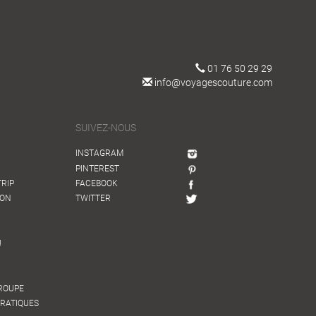
01 76 50 29 29
info@voyagescouture.com
SUIVEZ-NOUS
INSTAGRAM
PINTEREST
TRIP
FACEBOOK
ION
TWITTER
!
GROUPE
PRATIQUES