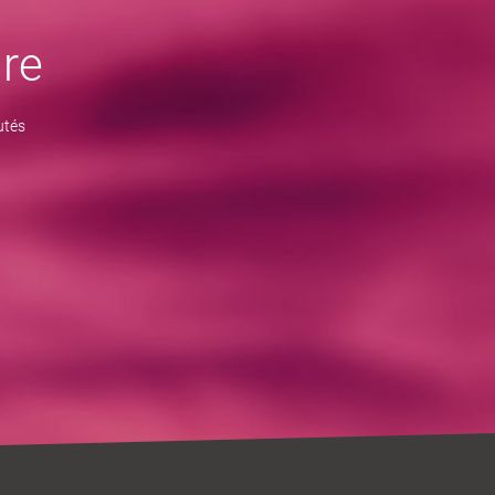
re
utés