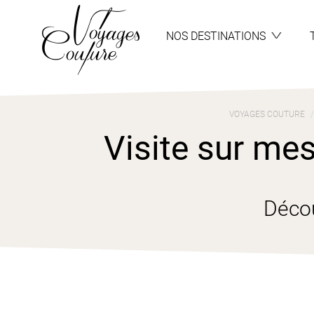
Aller
Aller
au
au
menu
contenu
NOS DESTINATIONS
VOYAGES COUTURE
Visite sur me
Déco