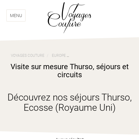
Aller
Aller
au
au
menu
contenu
MENU
VOYAGES COUTURE
EUROPE
VOYAGES ECOSSE (ROYAUME UNI)
Visite sur mesure Thurso, séjours et
circuits
Découvrez nos séjours Thurso,
Ecosse (Royaume Uni)