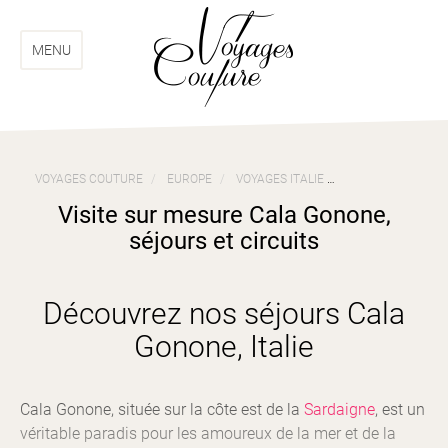
Aller
Aller
au
au
menu
contenu
MENU
VOYAGES COUTURE
EUROPE
VOYAGES ITALIE
VISITE SUR MESU
Visite sur mesure Cala Gonone,
séjours et circuits
Découvrez nos séjours Cala
Gonone, Italie
Cala Gonone, située sur la côte est de la
Sardaigne
, est un
véritable paradis pour les amoureux de la mer et de la