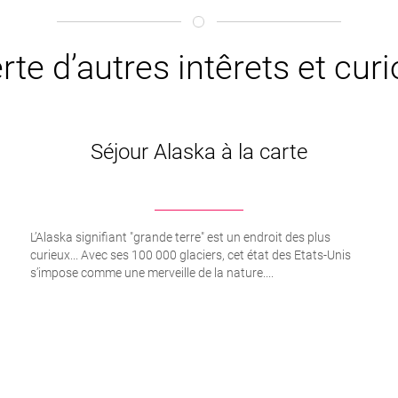
te d’autres intêrets et curi
Séjour Alaska à la carte
L’Alaska signifiant "grande terre" est un endroit des plus
curieux... Avec ses 100 000 glaciers, cet état des Etats-Unis
s’impose comme une merveille de la nature....