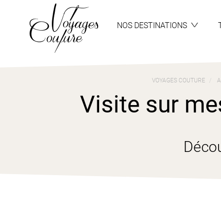
Aller
Aller
au
au
menu
contenu
NOS DESTINATIONS
VOYAGES COUTURE
A
Visite sur me
Décou