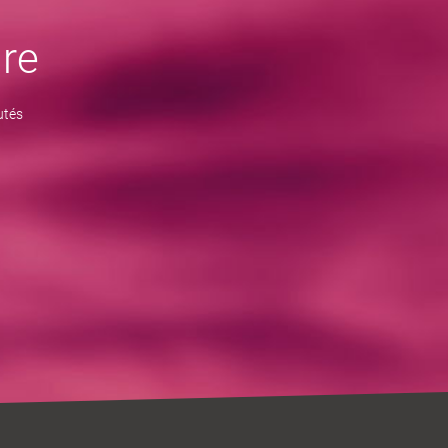
re
utés