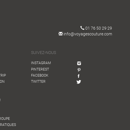
01 76 50 29 29
info@voyagescouture.com
SUIVEZ-NOUS
INSTAGRAM
PINTEREST
TRIP
FACEBOOK
ION
TWITTER
!
GROUPE
PRATIQUES