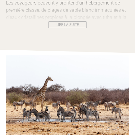
Les voyageurs peuvent y profiter d’un hébergement de
première classe, de plages de sable blanc immaculées et
d’eaux cristallines propices à la plongée avec tuba et à la
plongée sous-marine.
LIRE LA SUITE
Le lodge propose des villas privées, chacune avec une
piscine, une vue imprenable sur l’océan, un accès direct à
la plage et des équipements modernes.
Les activités comprennent des excursions en bateau, des
pêches sportives, des safaris de nuit et des visites
culturelles de l’île.
Les voyageurs peuvent également profiter de soins de spa
et de dîners romantiques sous les étoiles. L’Azura
Benguerra se targue également d’être écologiquement
responsable et de soutenir les communautés locales.