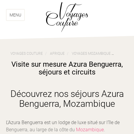
Aller
Aller
au
au
menu
contenu
MENU
VOYAGES COUTURE
AFRIQUE
VOYAGES MOZAMBIQUE
VISITE S
Visite sur mesure Azura Benguerra,
séjours et circuits
Découvrez nos séjours Azura
Benguerra, Mozambique
L’Azura Benguerra est un lodge de luxe situé sur l’île de
Benguerra, au large de la côte du
Mozambique
.