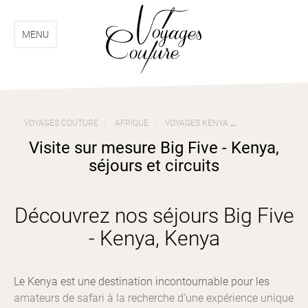
Aller
Aller
au
au
menu
contenu
MENU
VOYAGES COUTURE
AFRIQUE
VOYAGES KENYA
VISITE SUR MESU
Visite sur mesure Big Five - Kenya,
séjours et circuits
Découvrez nos séjours Big Five
- Kenya, Kenya
Le Kenya est une destination incontournable pour les
amateurs de safari à la recherche d’une expérience unique