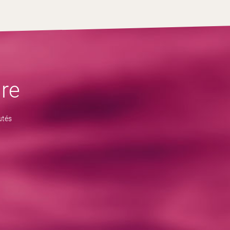
re
utés