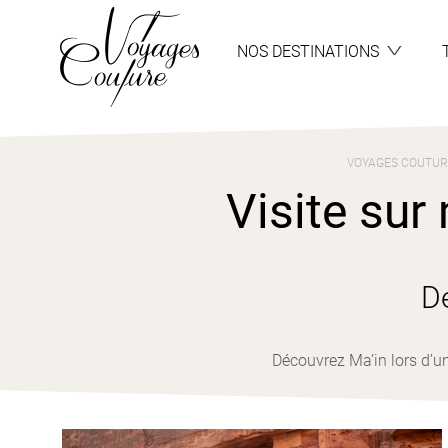
Aller
Aller
au
au
menu
contenu
NOS DESTINATIONS
VOYAGES COUTUR
Visite sur
D
Découvrez Ma’in lors d’