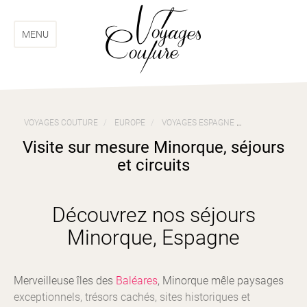
Aller
Aller
au
au
menu
contenu
MENU
VOYAGES COUTURE
EUROPE
VOYAGES ESPAGNE
VISITE SUR M
Visite sur mesure Minorque, séjours
et circuits
Découvrez nos séjours
Minorque, Espagne
Merveilleuse îles des
Baléares
, Minorque mêle paysages
exceptionnels, trésors cachés, sites historiques et