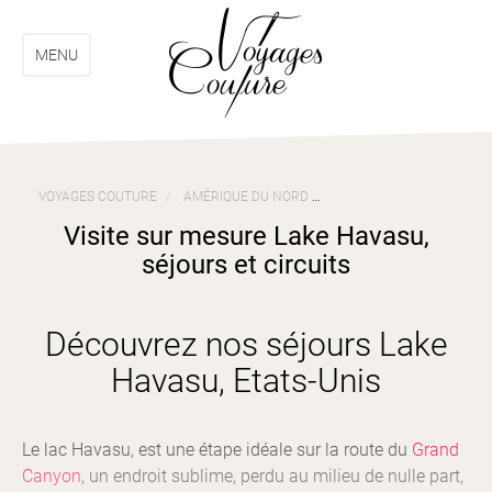
Aller
Aller
au
au
menu
contenu
MENU
VOYAGES COUTURE
AMÉRIQUE DU NORD
VOYAGES ETATS-UNIS
Visite sur mesure Lake Havasu,
séjours et circuits
Découvrez nos séjours Lake
Havasu, Etats-Unis
Le lac Havasu, est une étape idéale sur la route du
Grand
Canyon
, un endroit sublime, perdu au milieu de nulle part,