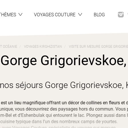
THÈMES
VOYAGES COUTURE
BLOG
ET OCÉANIE
VOYAGES KIRGHIZISTAN
VISITE SUR MESURE GORGE GRIGORIE
Gorge Grigorievskoe, 
nos séjours Gorge Grigorievskoe, K
est un lieu magnifique offrant un décor de collines en fleurs et 
 unique, vous découvrirez des paysages hors du commun. Vous p
el et d’Eshenbulak qui entourent le lac. Plongez aussi dans la c
 cuisine typique dans l’un des nombreux camps de yourtes.
n
 avec Voyages Couture, spécialiste du voyage sur mesure.