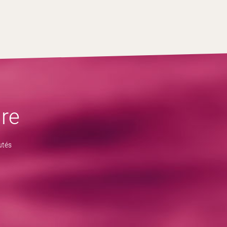
re
utés