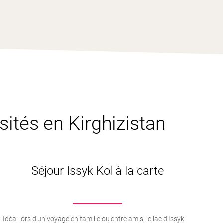
sités en Kirghizistan
Séjour Issyk Kol à la carte
Idéal lors d’un voyage en famille ou entre amis, le lac d’Issyk-