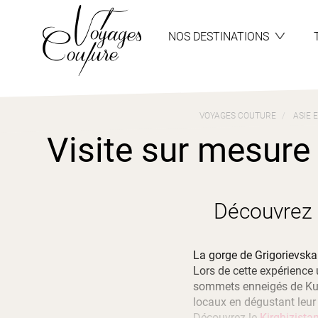
Aller
Aller
au
au
menu
contenu
NOS DESTINATIONS
VOYAGES COUTURE
ASIE 
Visite sur mesure 
Découvrez 
La gorge de Grigorievska 
Lors de cette expérience
sommets enneigés de Kum-B
locaux en dégustant leur
Découvrez le 
Kirghizista