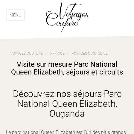
Aller
Aller
au
au
menu
contenu
MENU
VOYAGES COUTURE
AFRIQUE
VOYAGES OUGANDA
VISITE SUR 
Visite sur mesure Parc National
Queen Elizabeth, séjours et circuits
Découvrez nos séjours Parc
National Queen Elizabeth,
Ouganda
Le parc national Queen Elizabeth est l’un des plus grands