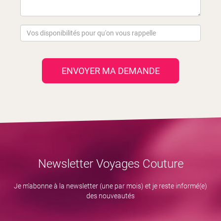
ENVOYER MA DEMANDE
Newsletter Voyages Couture
Je m’abonne à la newsletter (une par mois) et je reste informé(e)
des nouveautés