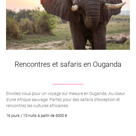
La région d’Ishasha est reconnue et réputée pour ses
fameux lions perchés dans les arbres et le massif
montagneux de Kigezi. Ishasha est distant et
rudimentaire, il est plus axé pour les personnes qui
souhaitent sortir des sentiers battus.
Rencontres et safaris en Ouganda
Envolez-vous pour un voyage sur mesure en Ouganda. Au coeur
d’une Afrique sauvage. Partez pour des safaris d’exception et
rencontrez les cultures africaines.
16 jours / 15 nuits à partir de 6000 €