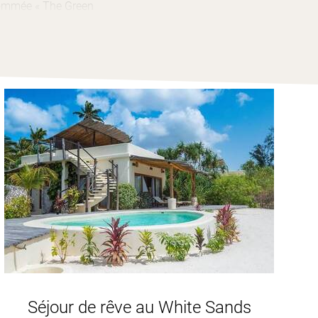
nommée « The Green
nzibar
!
Séjour de rêve au White Sands