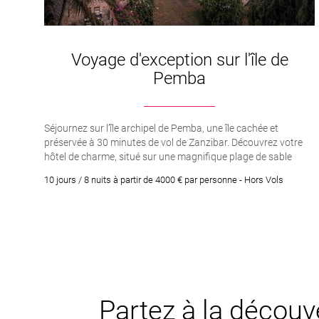
Voyage d'exception sur l'île de
Pemba
Séjournez sur l’île archipel de Pemba, une île cachée et
préservée à 30 minutes de vol de Zanzibar. Découvrez votre
hôtel de charme, situé sur une magnifique plage de sable
blanc. Il mêle à la perfection le luxe et l’authenticité. Le décor
10 jours / 8 nuits à partir de 4000 € par personne - Hors Vols
est digne d’une carte postale et la nature est à couper le
souffle.
Partez à la découve