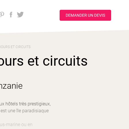
DEMANDER UN DEVIS
JOURS ET CIRCUITS
urs et circuits
nzanie
x hôtels très prestigieux,
st une île paradisiaque
ous-marine ou en