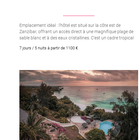
Emplacement idéal : l’hôtel est situé sur la côte est de
Zanzibar, offrant un accès direct à une magnifique plage de
sable blanc et à des eaux cristallines. C’est un cadre tropical
parfait pour se détendre et profiter du soleil.. Hébergement de
7 jours / 5 nuits à partir de 1100 €
qualité : L’hôtel propose une gamme d’hébergements allant
des chambres standard aux suites luxueuses.. Spa et bien-
être : L’hôtel dispose d’un superbe spa où vous pourrez
profiter de différents traitements relaxants et
thérapeutiques.. Atmosphère paisible : L’hôtel est connu pour
son ambiance tranquille et relaxante.