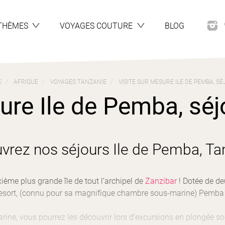
THÈMES
VOYAGES COUTURE
BLOG
E
AFRIQUE
VOYAGES TANZANIE
VISITE SUR MESURE ILE DE PEMBA, SÉ
ure Ile de Pemba, séjo
vrez nos séjours Ile de Pemba, Ta
xième plus grande île de tout l’archipel de
Zanzibar
! Dotée de deu
esort, (connu pour sa magnifique chambre sous-marine) Pemba e
ine, vous pourrez les découvrir lors d’excursions en plongée s