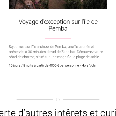
Voyage d'exception sur l'île de
Pemba
Séjournez sur l’île archipel de Pemba, une île cachée et
préservée à 30 minutes de vol de Zanzibar. Découvrez votre
hôtel de charme, situé sur une magnifique plage de sable
blanc. Il mêle à la perfection le luxe et l’authenticité. Le décor
10 jours / 8 nuits à partir de 4000 € par personne - Hors Vols
est digne d’une carte postale et la nature est à couper le
souffle.
rte d’autres intêrets et cu