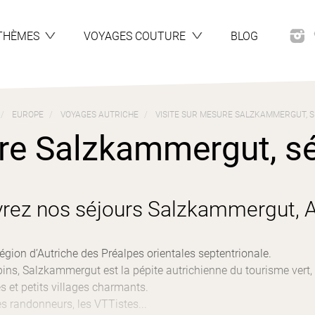
THÈMES
VOYAGES COUTURE
BLOG
EUROPE
VOYAGES AUTRICHE
VISITE SUR MESURE SALZKAMMERGUT, S
re Salzkammergut, séj
rez nos séjours Salzkammergut, A
gion d’Autriche des Préalpes orientales septentrionale.
pins, Salzkammergut est la pépite autrichienne du tourisme vert,
 et petits villages charmants.
es randonneurs, les VTTistes...