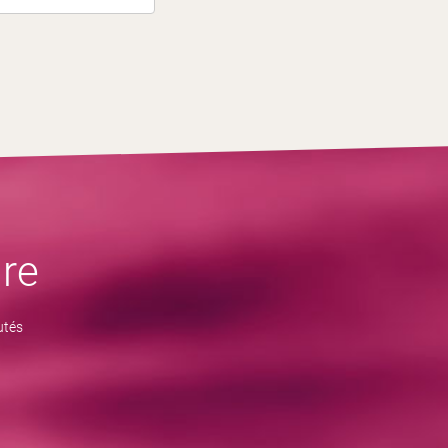
re
utés