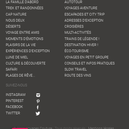
LA FAMILLE D'ABORD
AUTOTOUR
TREK ET RANDONNÉES
VOYAGES AVENTURE
CAP NATURE
ESCAPADES ET CITY TRIP
NOUS DEUX
ADRESSES D'EXCEPTION
DÉSERTS
CROISIÈRES
VOYAGE ENTRE AMIS
MULTI-ACTIVITÉS
MOMENTS D'ÉMOTIONS
TRAINS DE LÉGENDE !
PLAISIRS DE LA VIE
DESTINATION HIVER !
EXPÉRIENCES D'EXCEPTION
ÉCO-TOURISME
LUNE DE MIEL
VOYAGES EN PETIT GROUPE
CULTURE & DÉCOUVERTE
CONSEILS ET INFOS PRATIQUES
SAFARI
SLOW TRAVEL
PLAGES DE RÊVE...
ROUTE DES VINS
SUIVEZ-NOUS
INSTAGRAM
PINTEREST
FACEBOOK
TWITTER
© 2026
Voyages Couture
· Tous droits réservés ·
Mentions légales
·