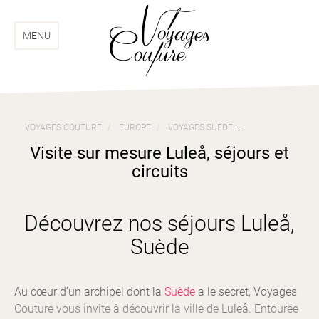
Aller
Aller
au
au
menu
contenu
MENU
VOYAGES COUTURE
EUROPE
VOYAGES SUÈDE
VISITE SUR MESU
Visite sur mesure Luleå, séjours et
circuits
Découvrez nos séjours Luleå,
Suède
Au cœur d’un archipel dont la
Suède
a le secret, Voyages
Couture vous invite à découvrir la ville de Luleå. Entourée