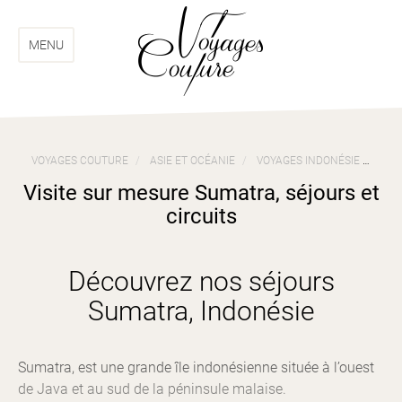
Aller
Aller
au
au
menu
contenu
MENU
VOYAGES COUTURE
ASIE ET OCÉANIE
VOYAGES INDONÉSIE
VIS
Visite sur mesure Sumatra, séjours et
circuits
Découvrez nos séjours
Sumatra, Indonésie
Sumatra, est une grande île indonésienne située à l’ouest
de Java et au sud de la péninsule malaise.