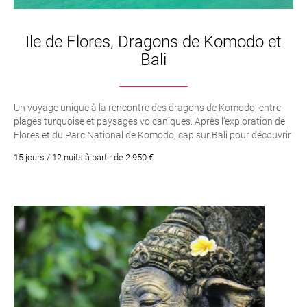
bastions.
Canyoning dans les chutes d’eau, forêts vierges,
Ile de Flores, Dragons de Komodo et
observation de la faune et de la flore (la rafflesia, plus
Bali
grande fleur au monde, entre autres, et la plus grande
orchidée reconnue Anggrek Tebu) sont au programme.
Un voyage unique à la rencontre des dragons de Komodo, entre
N’hésitez pas à contacter notre spécialiste de la
plages turquoise et paysages volcaniques. Après l’exploration de
destination. Il vous proposera un voyage sur mesure,
Flores et du Parc National de Komodo, cap sur Bali pour découvrir
conforme à vos attentes et aspirations de voyage.
rizières, temples et douceur insulaire.
15 jours / 12 nuits à partir de 2 950 €
Plus d’info : info@voyagescouture.com