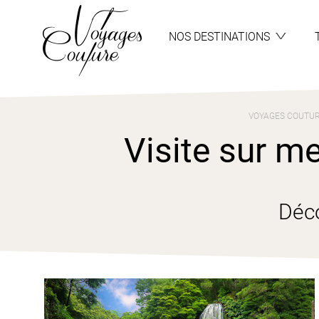
Aller
Aller
au
au
menu
contenu
NOS DESTINATIONS
VOYAGES COUTU
Visite sur me
Déco