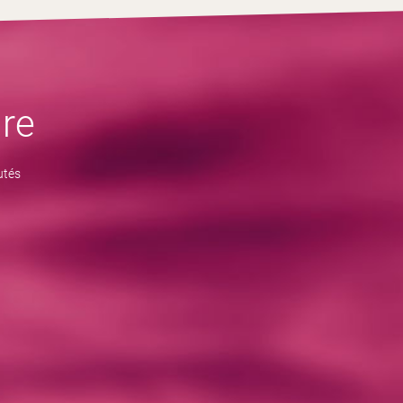
re
utés