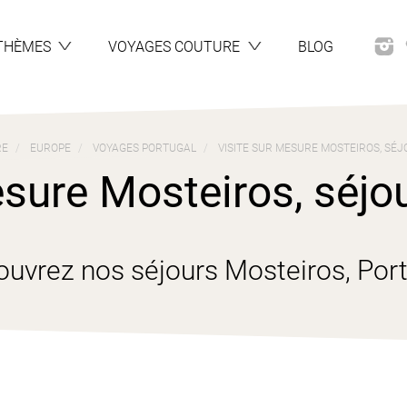
THÈMES
VOYAGES COUTURE
BLOG
RE
EUROPE
VOYAGES PORTUGAL
VISITE SUR MESURE MOSTEIROS, SÉJ
sure Mosteiros, séjou
uvrez nos séjours Mosteiros, Por