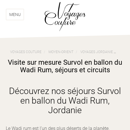
Aller
Aller
au
au
menu
contenu
MENU
VOYAGES COUTURE
MOYEN-ORIENT
VOYAGES JORDANIE
VISIT
Visite sur mesure Survol en ballon du
Wadi Rum, séjours et circuits
Découvrez nos séjours Survol
en ballon du Wadi Rum,
Jordanie
Le Wadi rum est l’un des plus déserts de la planète.