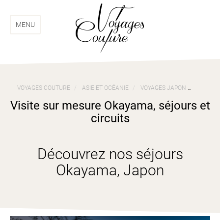
Aller
Aller
au
au
menu
contenu
MENU
VOYAGES COUTURE
ASIE ET OCÉANIE
VOYAGES JAPON
VISITE
Visite sur mesure Okayama, séjours et
circuits
Découvrez nos séjours
Okayama, Japon