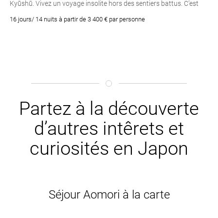
Kyūshū. Vivez un voyage insolite hors des sentiers battus. C’est
une découverte plus en profondeur du pays du soleil levant qui
16 jours/ 14 nuits à partir de 3 400 € par personne
vous étonnera et vous plongera au coeur des traditions
japonaises.
Partez à la découverte
d’autres intêrets et
curiosités en Japon
Séjour Aomori à la carte