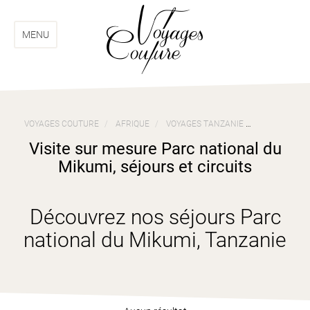
Aller
Aller
au
au
menu
contenu
MENU
VOYAGES COUTURE
AFRIQUE
VOYAGES TANZANIE
VISITE SUR 
Visite sur mesure Parc national du
Mikumi, séjours et circuits
Découvrez nos séjours Parc
national du Mikumi, Tanzanie